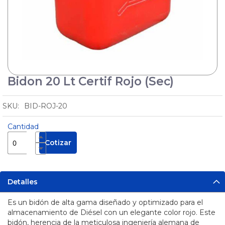
Cuñas
Protectores
de Cable
Pértigas
Sirenas
Bidon 20 Lt Certif Rojo (Sec)
Skip
y
Balizas
to
the
BID-ROJ-20
Manejo
beginning
de
of
Sustancias
Cantidad
Seguridad
the
Peligrosas
Industrial
images
Cotizar
Pisos
gallery
Industriales
Solar
Detalles
Tecles y
Maquinas
Es un bidón de alta gama diseñado y optimizado para el
de
almacenamiento de Diésel con un elegante color rojo. Este
Soldar
bidón, herencia de la meticulosa ingeniería alemana de