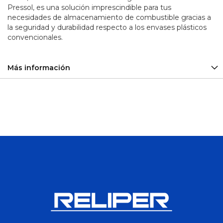
Pressol, es una solución imprescindible para tus
Sirena
necesidades de almacenamiento de combustible gracias a
y
Balizas
la seguridad y durabilidad respecto a los envases plásticos
convencionales.
Plomo
-
Calcio
Baterías
Más información
Ciclo
Profundo
Aceiteras
Adaptadores
Alicates
Arco
de
Sierra
Barras y
Barretillas
Bolsos y