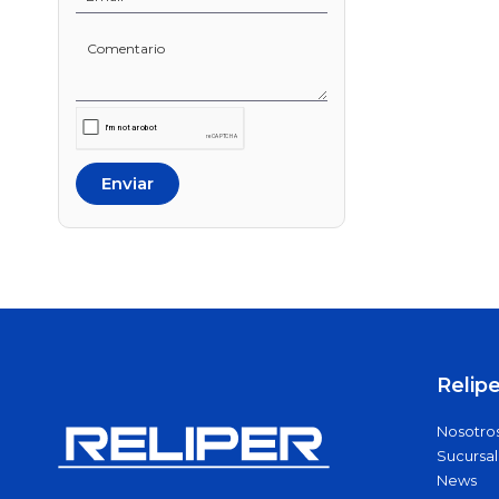
Peligrosas
Industrial
Pisos Industriales
Solar
Tecles y Maquinas de
Soldar
Sirena y Balizas
Plomo - Calcio
Enviar
Baterías
Ciclo Profundo
Aceiteras
Adaptadores
Alicates
Arco de Sierra
Barras y
Barretillas
Relipe
Bolsos y
Mochilas
Nosotro
Booster
Sucursal
News
Caiman