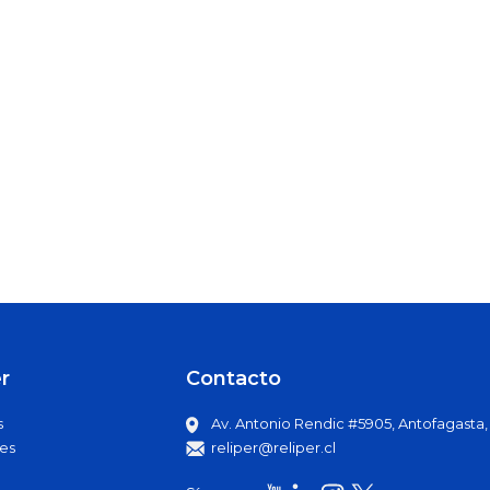
r
Contacto
s
Av. Antonio Rendic #5905, Antofagasta, C
es
reliper@reliper.cl