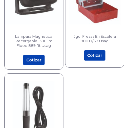
Cuñas
Protectores
de Cable
Pértigas
Lampara Magnetica
Jgo. Fresas En Escalera
Recargable 1500Lm
988 D/S3 Usag
Sirenas
Flood 889 Rt Usag
y
Balizas
Cotizar
Cotizar
Manejo
de
Sustancias
Seguridad
Peligrosas
Industrial
Pisos
Industriales
Solar
Tecles y
Maquinas
de
Soldar