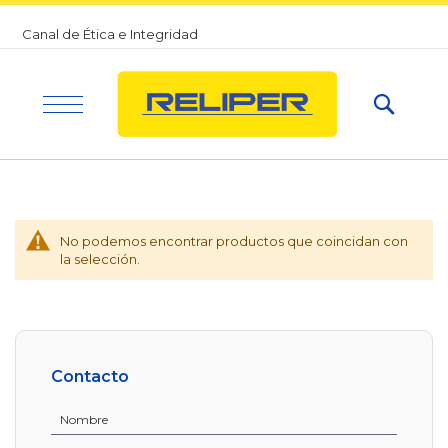
Productos
Skip
Canal de Ética e Integridad
to
Linternas
Content
de Mano
Searc
Linternas
Linternas
Recargables
de
Casco
Escena
Linternas
de Mano
No podemos encontrar productos que coincidan con
Iluminación
Linternas
la selección.
a Pila
Linternas
de
Casco
Iluminación
para
Focos
Equipos
Contacto
Móviles
Iluminación
Industrial