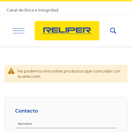
Productos
Skip
Canal de Ética e Integridad
to
Linternas
Content
de Mano
Searc
Linternas
Linternas
Recargables
de
Casco
Escena
Linternas
de Mano
No podemos encontrar productos que coincidan con
Iluminación
Linternas
la selección.
a Pila
Linternas
de
Casco
Iluminación
para
Focos
Equipos
Contacto
Móviles
Iluminación
Industrial