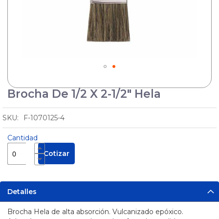
Cuñas
Protectores
de Cable
Pértigas
Sirenas
y
Balizas
Brocha De 1/2 X 2-1/2" Hela
Skip
to
Manejo
the
de
F-1070125-4
Sustancias
beginning
Seguridad
Peligrosas
of
Industrial
Cantidad
the
Pisos
images
Cotizar
Industriales
gallery
Solar
Tecles y
Detalles
Maquinas
de
Brocha Hela de alta absorción. ​Vulcanizado epóxico.
Soldar