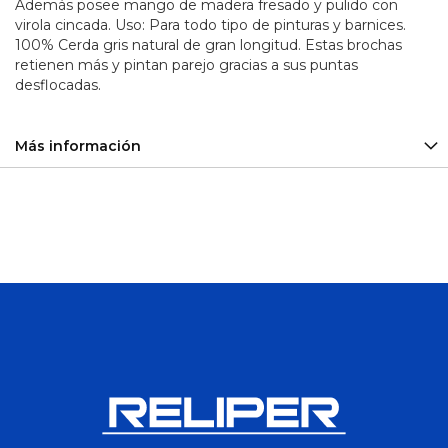
Además posee ​mango de madera fresado y pulido con ​
Sirena
virola cincada. Uso: Para todo tipo de pinturas y barnices.
y
100% Cerda gris natural de gran longitud. Estas brochas
Balizas
retienen más y pintan parejo ​gracias a sus puntas
desflocadas.
Plomo
-
Calcio
Baterías
Más información
Ciclo
Profundo
Aceiteras
Adaptadores
Alicates
Arco
de
Sierra
Barras y
Barretillas
Bolsos y