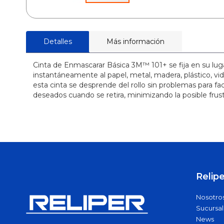
Cajas
Dados
Skip
Otros
to
Detalles
Más información
the
Chicharras
beginning
Limas
of
Cinta de Enmascarar Básica 3M™ 101+ se fija en su lug
Llave Ajustable
the
instantáneamente al papel, metal, madera, plástico, vidr
Llave Allen
images
esta cinta se desprende del rollo sin problemas para fac
gallery
Llave de
deseados cuando se retira, minimizando la posible frust
Impacto
Llave Punta y
Corona
Llaves Torx
Destornilladores
Carros
Relipe
Cinceles y
Botadores
Nosotro
Cuchillos
Sucursal
Manuales
Escuadra
News
Herramientas