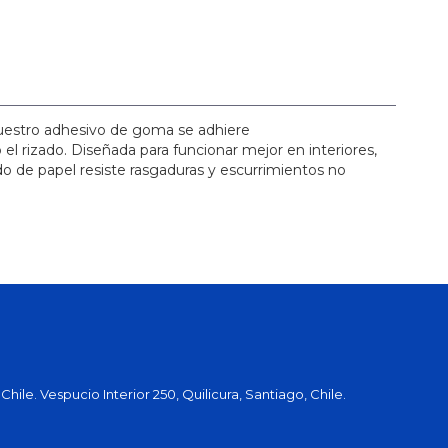
Nuestro adhesivo de goma se adhiere
o el rizado. Diseñada para funcionar mejor en interiores,
aldo de papel resiste rasgaduras y escurrimientos no
hile. Vespucio Interior 250, Quilicura, Santiago, Chile.