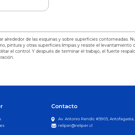
ar alrededor de las esquinas y sobre superficies contorneadas. 
io, pintura y otras superficies limpias y resiste el levantamiento 
ilitar el control. Y después de terminar el trabajo, el fuerte resp
ración.
r
Contacto
s
Av. Antonio Rendic #5905, Antofagasta, C
es
reliper@reliper.cl