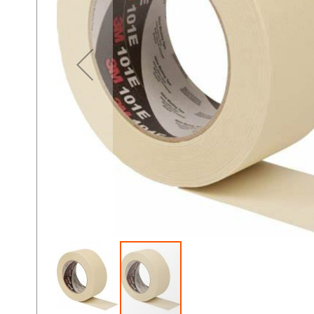
Peligrosas
Industrial
Pisos Industriales
Solar
Tecles y Maquinas de
Soldar
Sirena y Balizas
Plomo - Calcio
Baterías
Ciclo Profundo
Aceiteras
Adaptadores
Alicates
Arco de Sierra
Barras y
Barretillas
Bolsos y
Mochilas
Booster
Caiman