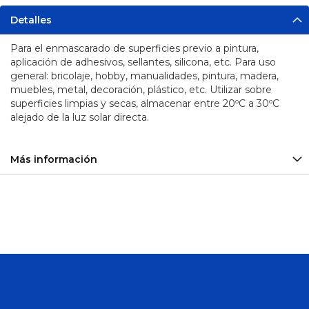
Sirena
Detalles
y
Balizas
Para el enmascarado de superficies previo a pintura,
aplicación de adhesivos, sellantes, silicona, etc. Para uso
Plomo
-
general: bricolaje, hobby, manualidades, pintura, madera,
Calcio
muebles, metal, decoración, plástico, etc. Utilizar sobre
Baterías
superficies limpias y secas, almacenar entre 20ºC a 30ºC
Ciclo
alejado de la luz solar directa.
Profundo
Aceiteras
Más información
Adaptadores
Alicates
Arco
de
Sierra
Barras y
Barretillas
Bolsos y