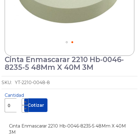
Cuñas
Protectores
de Cable
Pértigas
Sirenas
y
Balizas
Cinta Enmascarar 2210 Hb-0046-
Skip
to
8235-5 48Mm X 40M 3M
Manejo
the
de
Sustancias
beginning
Seguridad
Peligrosas
YT-2210-0048-8
of
Industrial
the
Pisos
Cantidad
images
Industriales
gallery
Cotizar
Solar
Tecles y
Maquinas
Cinta Enmascarar 2210 Hb-0046-8235-5 48Mm X 40M
de
3M
Soldar