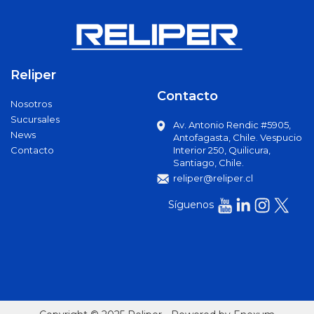
Mochilas
Booster
Caiman
Reliper
Cajas
Contacto
Nosotros
Dados
Sucursales
Av. Antonio Rendic #5905,
Otros
News
Antofagasta, Chile. Vespucio
Contacto
Interior 250, Quilicura,
Chicharras
Santiago, Chile.
reliper@reliper.cl
Limas
Síguenos
Llave
Ajustable
Llave
Allen
Llave de
Impacto