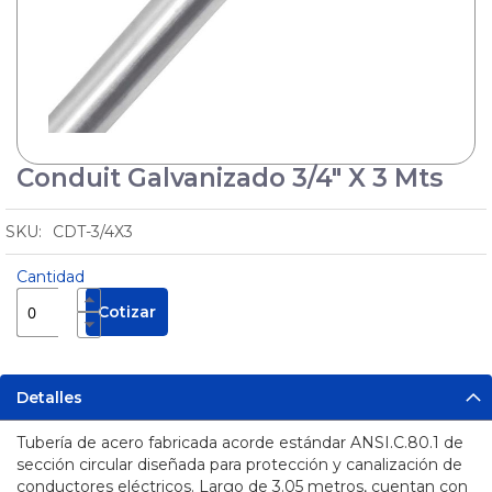
Cuñas
Protectores
de Cable
Pértigas
Sirenas
Conduit Galvanizado 3/4" X 3 Mts
Skip
y
Balizas
to
the
CDT-3/4X3
Manejo
beginning
de
of
Sustancias
Cantidad
Seguridad
the
Peligrosas
Industrial
images
Cotizar
Pisos
gallery
Industriales
Solar
Detalles
Tecles y
Maquinas
Tubería de acero fabricada acorde estándar ANSI.C.80.1 de
de
sección circular diseñada para protección y canalización de
Soldar
conductores eléctricos. Largo de 3.05 metros, cuentan con