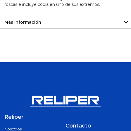
roscas e incluye copla en uno de sus extremos.
Sirena
y
Balizas
Más información
Plomo
-
Calcio
Baterías
Ciclo
Profundo
Aceiteras
Adaptadores
Alicates
Arco
de
Sierra
Barras y
Reliper
Barretillas
Contacto
Bolsos y
Nosotros