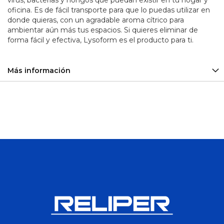
virus, bacterias y hongos que puedan existir en tu hogar y
oficina. Es de fácil transporte para que lo puedas utilizar en
Sirena
y
donde quieras, con un agradable aroma cítrico para
Balizas
ambientar aún más tus espacios. Si quieres eliminar de
forma fácil y efectiva, Lysoform es el producto para ti.
Plomo
-
Calcio
Baterías
Más información
Ciclo
Profundo
Aceiteras
Adaptadores
Alicates
Arco
de
Sierra
Barras y
Barretillas
Bolsos y