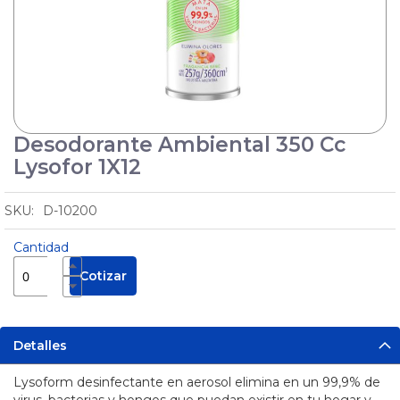
Cuñas
Protectores
de Cable
Pértigas
Sirenas
Desodorante Ambiental 350 Cc
Skip
y
Balizas
to
Lysofor 1X12
the
Manejo
beginning
de
D-10200
of
Sustancias
Seguridad
the
Peligrosas
Industrial
Cantidad
images
Pisos
gallery
Cotizar
Industriales
Solar
Tecles y
Detalles
Maquinas
de
Lysoform desinfectante en aerosol elimina en un 99,9% de
Soldar