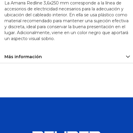
La Amarra Redline 3,6x250 mm corresponde a la línea de
Sirena
accesorios de electricidad necesarios para la adecuación y
y
ubicación del cableado interior. En ella se usa plástico como
Balizas
material recomendado para mantener una sujeción efectiva
y discreta, ideal para conservar la buena presentación en el
Plomo
-
lugar. Adicionalmente, viene en un color negro que aportará
Calcio
un aspecto visual sobrio.
Baterías
Ciclo
Profundo
Más información
Aceiteras
Adaptadores
Alicates
Arco
de
Sierra
Barras y
Barretillas
Bolsos y