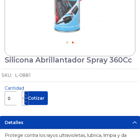
Cuñas
Protectores
de Cable
Pértigas
Sirenas
y
Balizas
Silicona Abrillantador Spray 360Cc
Skip
to
Manejo
the
de
L-0881
Sustancias
beginning
Seguridad
Peligrosas
of
Industrial
Cantidad
the
Pisos
images
Cotizar
Industriales
gallery
Solar
Tecles y
Detalles
Maquinas
de
Protege contra los rayos ultravioletas, lubrica, limpia y da
Soldar