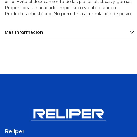
brillo. Evita el desecamiento de las piezas plásticas y gomas.
Sirena
Proporciona un acabado limpio, seco y brillo duradero.
y
Producto antiestético. No permite la acumulación de polvo.
Balizas
Plomo
Más información
-
Calcio
Baterías
Ciclo
Profundo
Aceiteras
Adaptadores
Alicates
Arco
de
Sierra
Barras y
Barretillas
Reliper
Bolsos y