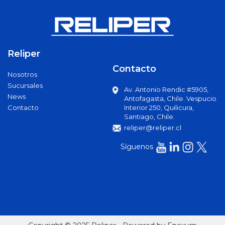
Mochilas
Booster
Caiman
Reliper
Cajas
Contacto
Nosotros
Dados
Sucursales
Av. Antonio Rendic #5905,
Otros
News
Antofagasta, Chile. Vespucio
Contacto
Interior 250, Quilicura,
Chicharras
Santiago, Chile.
reliper@reliper.cl
Limas
Síguenos
Llave
Ajustable
Llave
Allen
Llave de
Impacto