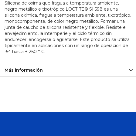
Silicona de oxima que fragua a temperatura ambiente,
Sirena
negro metálico e tixotrópico.LOCTITE® SI 598 es una
y
silicona oximica, fragua a temperatura ambiente, tixotrópico,
Balizas
monocomponente, de color negro metálico. Formar una
junta de caucho de silicona resistente y flexible. Resiste el
Plomo
-
envejecimiento, la intemperie y el ciclo térmico sin
Calcio
endurecer, encogerse o agrietarse. Este producto se utiliza
Baterías
típicamente en aplicaciones con un rango de operación de
Ciclo
-54 hasta + 260 ° C.
Profundo
Aceiteras
Más información
Adaptadores
Alicates
Arco
de
Sierra
Barras y
Barretillas
Bolsos y