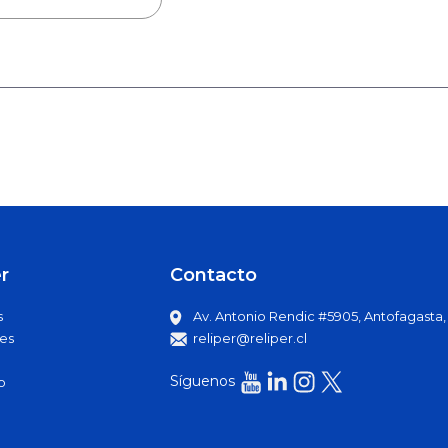
r
Contacto
s
Av. Antonio Rendic #5905, Antofagasta, C
es
reliper@reliper.cl
Síguenos
o