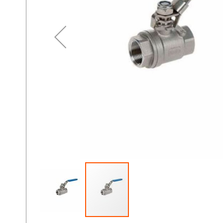
Peligrosas
Industrial
Pisos Industriales
Solar
Tecles y Maquinas de
Soldar
Sirena y Balizas
Plomo - Calcio
Baterías
Ciclo Profundo
Aceiteras
Adaptadores
Alicates
Arco de Sierra
Barras y
Barretillas
Bolsos y
Mochilas
Booster
Caiman